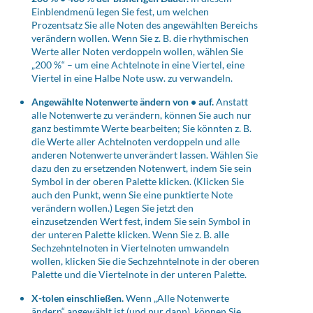
Einblendmenü legen Sie fest, um welchen
Prozentsatz Sie alle Noten des angewählten Bereichs
verändern wollen. Wenn Sie z. B. die rhythmischen
Werte aller Noten verdoppeln wollen, wählen Sie
„200 %“ – um eine Achtelnote in eine Viertel, eine
Viertel in eine Halbe Note usw. zu verwandeln.
Angewählte Notenwerte ändern von • auf.
Anstatt
alle Notenwerte zu verändern, können Sie auch nur
ganz bestimmte Werte bearbeiten; Sie könnten z. B.
die Werte aller Achtelnoten verdoppeln und alle
anderen Notenwerte unverändert lassen. Wählen Sie
dazu den zu ersetzenden Notenwert, indem Sie sein
Symbol in der oberen Palette klicken. (Klicken Sie
auch den Punkt, wenn Sie eine punktierte Note
verändern wollen.) Legen Sie jetzt den
einzusetzenden Wert fest, indem Sie sein Symbol in
der unteren Palette klicken. Wenn Sie z. B. alle
Sechzehntelnoten in Viertelnoten umwandeln
wollen, klicken Sie die Sechzehntelnote in der oberen
Palette und die Viertelnote in der unteren Palette.
X-tolen einschließen.
Wenn „Alle Notenwerte
ändern“ angewählt ist (und nur dann), können Sie