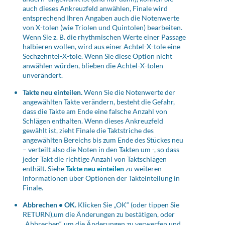
auch dieses Ankreuzfeld anwählen, Finale wird
entsprechend Ihren Angaben auch die Notenwerte
von X-tolen (wie Triolen und Quintolen) bearbeiten.
Wenn Sie z. B. die rhythmischen Werte einer Passage
halbieren wollen, wird aus einer Achtel-X-tole eine
Sechzehntel-X-tole. Wenn Sie diese Option nicht
anwählen würden, blieben die Achtel-X-tolen
unverändert.
Takte neu einteilen.
Wenn Sie die Notenwerte der
angewählten Takte verändern, besteht die Gefahr,
dass die Takte am Ende eine falsche Anzahl von
Schlägen enthalten. Wenn dieses Ankreuzfeld
gewählt ist, zieht Finale die Taktstriche des
angewählten Bereichs bis zum Ende des Stückes neu
– verteilt also die Noten in den Takten um -, so dass
jeder Takt die richtige Anzahl von Taktschlägen
enthält. Siehe
Takte neu einteilen
zu weiteren
Informationen über Optionen der Takteinteilung in
Finale.
Abbrechen •
OK.
Klicken Sie „OK“ (oder tippen Sie
RETURN
),um die Änderungen zu bestätigen, oder
„Abbrechen“, um die Änderungen zu verwerfen und