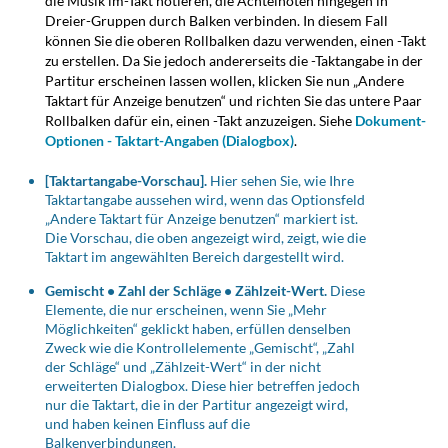
die Musik im-Takt notieren, die Achtelnoten hingegen in
Dreier-Gruppen durch Balken verbinden. In diesem Fall
können Sie die oberen Rollbalken dazu verwenden, einen -Takt
zu erstellen. Da Sie jedoch andererseits die -Taktangabe in der
Partitur erscheinen lassen wollen, klicken Sie nun „Andere
Taktart für Anzeige benutzen“ und richten Sie das untere Paar
Rollbalken dafür ein, einen -Takt anzuzeigen. Siehe
Dokument-
Optionen - Taktart-Angaben (Dialogbox)
.
[Taktartangabe-Vorschau].
Hier sehen Sie, wie Ihre
Taktartangabe aussehen wird, wenn das Optionsfeld
„Andere Taktart für Anzeige benutzen“ markiert ist.
Die Vorschau, die oben angezeigt wird, zeigt, wie die
Taktart im angewählten Bereich dargestellt wird.
Gemischt • Zahl der Schläge • Zählzeit-Wert.
Diese
Elemente, die nur erscheinen, wenn Sie „Mehr
Möglichkeiten“ geklickt haben, erfüllen denselben
Zweck wie die Kontrollelemente „Gemischt“, „Zahl
der Schläge“ und „Zählzeit-Wert“ in der nicht
erweiterten Dialogbox. Diese hier betreffen jedoch
nur die Taktart, die in der Partitur angezeigt wird,
und haben keinen Einfluss auf die
Balkenverbindungen.