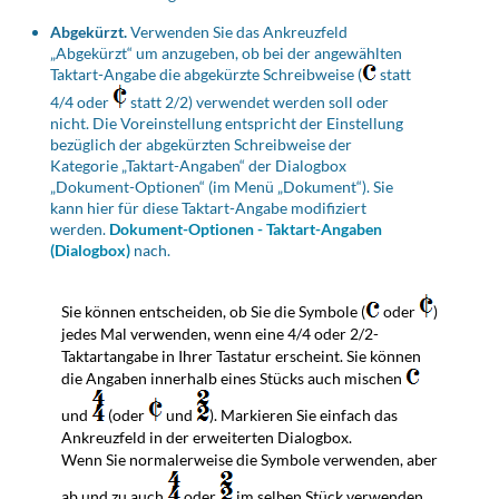
Abgekürzt.
Verwenden Sie das Ankreuzfeld
„Abgekürzt“ um anzugeben, ob bei der angewählten
Taktart-Angabe die abgekürzte Schreibweise (
statt
4/4 oder
statt 2/2) verwendet werden soll oder
nicht. Die Voreinstellung entspricht der Einstellung
bezüglich der abgekürzten Schreibweise der
Kategorie „Taktart-Angaben“ der Dialogbox
„Dokument-Optionen“ (im Menü „Dokument“). Sie
kann hier für diese Taktart-Angabe modifiziert
werden.
Dokument-Optionen - Taktart-Angaben
(Dialogbox)
nach.
Sie können entscheiden, ob Sie die Symbole (
oder
)
jedes Mal verwenden, wenn eine 4/4 oder 2/2-
Taktartangabe in Ihrer Tastatur erscheint. Sie können
die Angaben innerhalb eines Stücks auch mischen
und
(oder
und
). Markieren Sie einfach das
Ankreuzfeld in der erweiterten Dialogbox.
Wenn Sie normalerweise die Symbole verwenden, aber
ab und zu auch
oder
im selben Stück verwenden