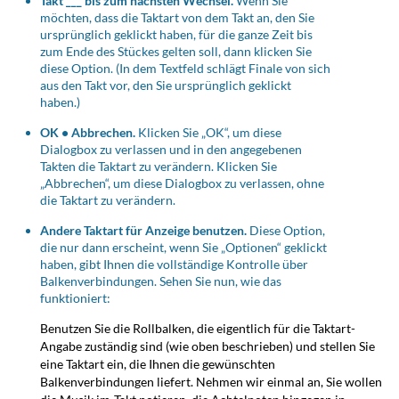
Takt ___ bis zum nächsten Wechsel.
Wenn Sie
möchten, dass die Taktart von dem Takt an, den Sie
ursprünglich geklickt haben, für die ganze Zeit bis
zum Ende des Stückes gelten soll, dann klicken Sie
diese Option. (In dem Textfeld schlägt Finale von sich
aus den Takt vor, den Sie ursprünglich geklickt
haben.)
OK • Abbrechen.
Klicken Sie „OK“, um diese
Dialogbox zu verlassen und in den angegebenen
Takten die Taktart zu verändern. Klicken Sie
„Abbrechen“, um diese Dialogbox zu verlassen, ohne
die Taktart zu verändern.
Andere Taktart für Anzeige benutzen.
Diese Option,
die nur dann erscheint, wenn Sie „Optionen“ geklickt
haben, gibt Ihnen die vollständige Kontrolle über
Balkenverbindungen. Sehen Sie nun, wie das
funktioniert:
Benutzen Sie die Rollbalken, die eigentlich für die Taktart-
Angabe zuständig sind (wie oben beschrieben) und stellen Sie
eine Taktart ein, die Ihnen die gewünschten
Balkenverbindungen liefert. Nehmen wir einmal an, Sie wollen