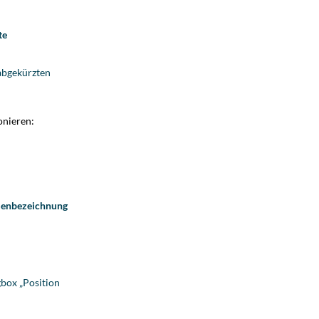
te
abgekürzten
onieren:
menbezeichnung
gbox „Position