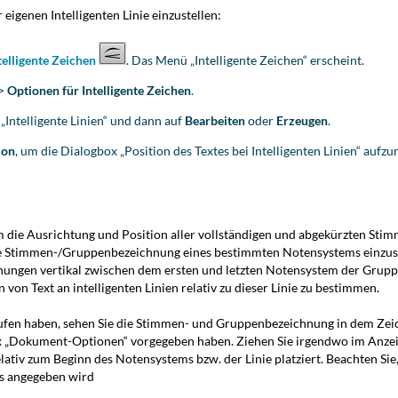
 eigenen Intelligenten Linie einzustellen:
elligente Zeichen
. Das Menü „Intelligente Zeichen“ erscheint.
>
Optionen für Intelligente Zeichen
.
„Intelligente Linien“ und dann auf
Bearbeiten
oder
Erzeugen
.
ion
, um die Dialogbox „Position des Textes bei Intelligenten Linien“ aufzu
m die Ausrichtung und Position aller vollständigen und abgekürzten St
zte Stimmen-/Gruppenbezeichnung eines bestimmten Notensystems einzus
hnungen vertikal zwischen dem ersten und letzten Notensystem der Gruppe
 von Text an intelligenten Linien relativ zu dieser Linie zu bestimmen.
fen haben, sehen Sie die Stimmen- und Gruppenbezeichnung in dem Zeich
ox „Dokument-Optionen“ vorgegeben haben. Ziehen Sie irgendwo im Anzei
ativ zum Beginn des Notensystems bzw. der Linie platziert. Beachten Sie,
s angegeben wird