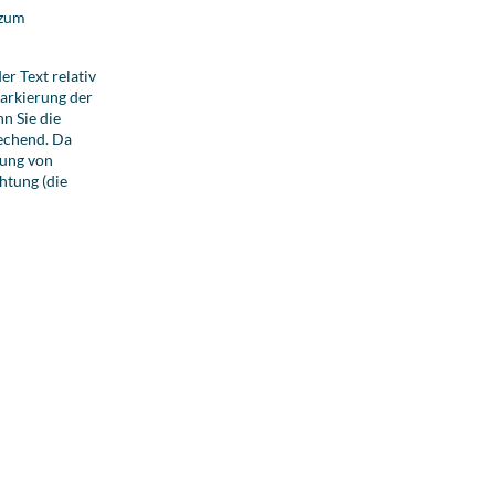
 zum
r Text relativ
arkierung der
n Sie die
rechend. Da
lung von
htung (die