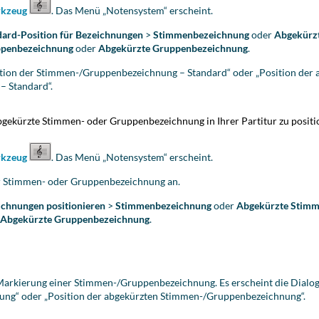
rkzeug
. Das Menü „Notensystem“ erscheint.
dard-Position für Bezeichnungen
>
Stimmenbezeichnung
oder
Abgekürz
penbezeichnung
oder
Abgekürzte Gruppenbezeichnung
.
sition der Stimmen-/Gruppenbezeichnung – Standard“ oder „Position der 
 Standard“.
bgekürzte Stimmen- oder Gruppenbezeichnung in Ihrer Partitur zu positi
rkzeug
. Das Menü „Notensystem“ erscheint.
er Stimmen- oder Gruppenbezeichnung an.
ichnungen positionieren
>
Stimmenbezeichnung
oder
Abgekürzte Stim
r
Abgekürzte Gruppenbezeichnung
.
e Markierung einer Stimmen-/Gruppenbezeichnung. Es erscheint die Dialo
ng“ oder „Position der abgekürzten Stimmen-/Gruppenbezeichnung“.