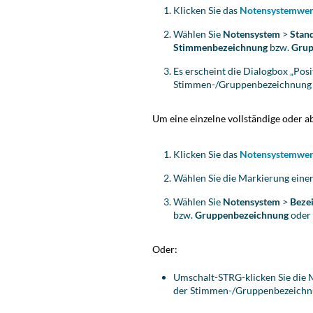
Klicken Sie das
Notensystemwe
Wählen Sie
Notensystem
>
Stan
Stimmenbezeichnung
bzw.
Grup
Es erscheint die Dialogbox „Po
Stimmen-/Gruppenbezeichnung –
Um eine einzelne vollständige oder a
Klicken Sie das
Notensystemwe
Wählen Sie die Markierung ein
Wählen Sie
Notensystem
>
Beze
bzw.
Gruppenbezeichnung
ode
Oder:
Umschalt-
STRG
-klicken Sie di
der Stimmen-/Gruppenbezeichnu