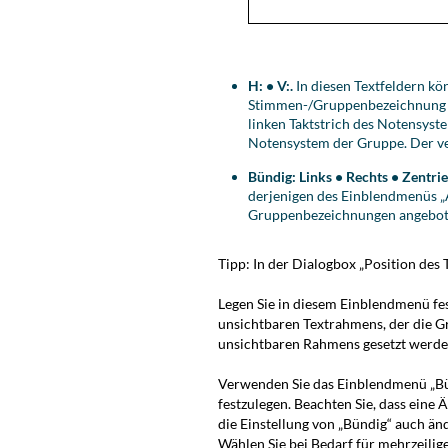
H: • V:.
In diesen Textfeldern kön
Stimmen-/Gruppenbezeichnung re
linken Taktstrich des Notensyste
Notensystem der Gruppe. Der ver
Bündig: Links • Rechts • Zentri
derjenigen des Einblendmenüs „Au
Gruppenbezeichnungen angebot
Tipp:
In der Dialogbox „Position des T
Legen Sie in diesem Einblendmenü fes
unsichtbaren Textrahmens, der die Gr
unsichtbaren Rahmens gesetzt werde
Verwenden Sie das Einblendmenü „Bü
festzulegen. Beachten Sie, dass eine
die Einstellung von „Bündig“ auch änd
Wählen Sie bei Bedarf für mehrzeilig