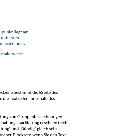
lpunkt liegt am
d untersten
kennzeichnet.
ormalerweise
xtzeile bestimmt die Breite des
e die Textzeilen innerhalb des
altung von Gruppenbezeichnungen
andhabungsmarkierung erscheint) sich
tung“ und „Bündig“ gleich sein.
ngener Blocksatz, wenn Sie den Text