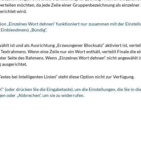
rteilen möchten, da jede Zeile einer Gruppenbezeichnung als einzelner A
gerichtet wird.
ion „Einzelnes Wort dehnen“ funktioniert nur zusammen mit der Einstell
 Einblendmenü „Bündig“.
lt ist und als Ausrichtung „Erzwungener Blocksatz“ aktiviert ist, vertei
s Textrahmens. Wenn eine Zeile nur ein Wort enthält, verteilt Finale die
ter Seite des Rahmens. Wenn „Einzelnes Wort dehnen“ nicht angewählt ist,
 ausgerichtet.
extes bei Intelligenten Linien“ steht diese Option nicht zur Verfügung.
“ (oder drücken Sie die Eingabetaste), um die Einstellungen, die Sie in d
en oder „Abbrechen“, um sie zu widerrufen.