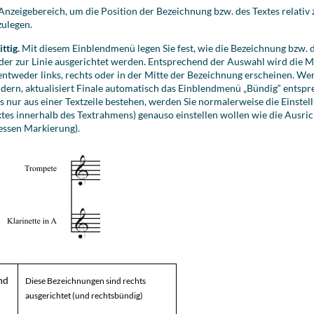
Anzeigebereich, um die Position der Bezeichnung bzw. des Textes relativ
zulegen.
ttig.
Mit diesem Einblendmenü legen Sie fest, wie die Bezeichnung bzw. de
er zur Linie ausgerichtet werden. Entsprechend der Auswahl wird die M
tweder links, rechts oder in der Mitte der Bezeichnung erscheinen. Wen
dern, aktualisiert Finale automatisch das Einblendmenü „Bündig“ entsp
nur aus einer Textzeile bestehen, werden Sie normalerweise die Einstel
xtes innerhalb des Textrahmens) genauso einstellen wollen wie die Ausric
essen Markierung).
nd
Diese Bezeichnungen sind rechts
ausgerichtet (und rechtsbündig)