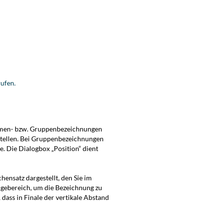
rufen.
immen- bzw. Gruppenbezeichnungen
tellen. Bei Gruppenbezeichnungen
. Die Dialogbox „Position“ dient
ensatz dargestellt, den Sie im
gebereich, um die Bezeichnung zu
 dass in Finale der vertikale Abstand