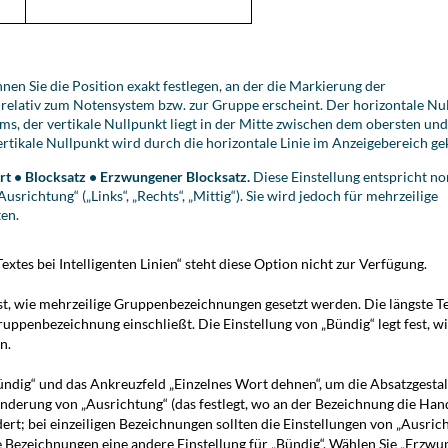
nen Sie die Position exakt festlegen, an der die Markierung der
lativ zum Notensystem bzw. zur Gruppe erscheint. Der horizontale Nul
ms, der vertikale Nullpunkt liegt in der Mitte zwischen dem obersten un
tikale Nullpunkt wird durch die horizontale Linie im Anzeigebereich ge
ert • Blocksatz • Erzwungener Blocksatz.
Diese Einstellung entspricht n
srichtung“ („Links“, „Rechts“, „Mittig“). Sie wird jedoch für mehrzeilige
en.
extes bei Intelligenten Linien“ steht diese Option nicht zur Verfügung.
t, wie mehrzeilige Gruppenbezeichnungen gesetzt werden. Die längste Te
uppenbezeichnung einschließt. Die Einstellung von „Bündig“ legt fest, wi
n.
ndig“ und das Ankreuzfeld „Einzelnes Wort dehnen“, um die Absatzgest
 Änderung von „Ausrichtung“ (das festlegt, wo an der Bezeichnung die H
ert; bei einzeiligen Bezeichnungen sollten die Einstellungen von „Ausrich
e Bezeichnungen eine andere Einstellung für „Bündig“. Wählen Sie „Erzwu