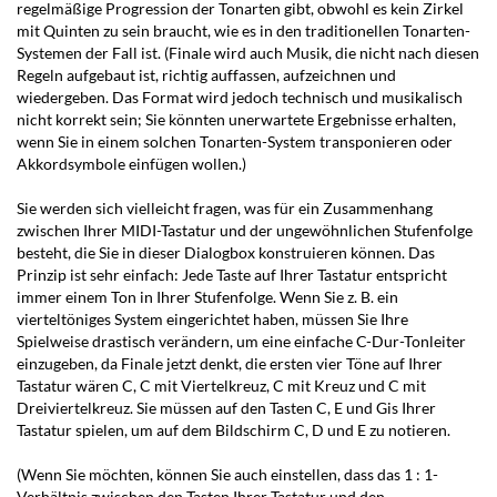
regelmäßige Progression der Tonarten gibt, obwohl es kein Zirkel
mit Quinten zu sein braucht, wie es in den traditionellen Tonarten-
Systemen der Fall ist. (Finale wird auch Musik, die nicht nach diesen
Regeln aufgebaut ist, richtig auffassen, aufzeichnen und
wiedergeben. Das Format wird jedoch technisch und musikalisch
nicht korrekt sein; Sie könnten unerwartete Ergebnisse erhalten,
wenn Sie in einem solchen Tonarten-System transponieren oder
Akkordsymbole einfügen wollen.)
Sie werden sich vielleicht fragen, was für ein Zusammenhang
zwischen Ihrer MIDI-Tastatur und der ungewöhnlichen Stufenfolge
besteht, die Sie in dieser Dialogbox konstruieren können. Das
Prinzip ist sehr einfach: Jede Taste auf Ihrer Tastatur entspricht
immer einem Ton in Ihrer Stufenfolge. Wenn Sie z. B. ein
vierteltöniges System eingerichtet haben, müssen Sie Ihre
Spielweise drastisch verändern, um eine einfache C-Dur-Tonleiter
einzugeben, da Finale jetzt denkt, die ersten vier Töne auf Ihrer
Tastatur wären C, C mit Viertelkreuz, C mit Kreuz und C mit
Dreiviertelkreuz. Sie müssen auf den Tasten C, E und Gis Ihrer
Tastatur spielen, um auf dem Bildschirm C, D und E zu notieren.
(Wenn Sie möchten, können Sie auch einstellen, dass das 1 : 1-
Verhältnis zwischen den Tasten Ihrer Tastatur und den