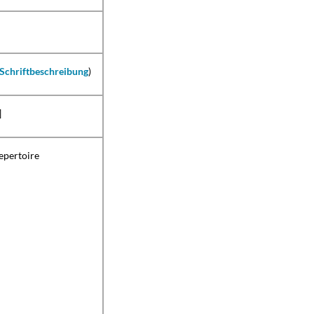
Schriftbeschreibung
)
]
epertoire