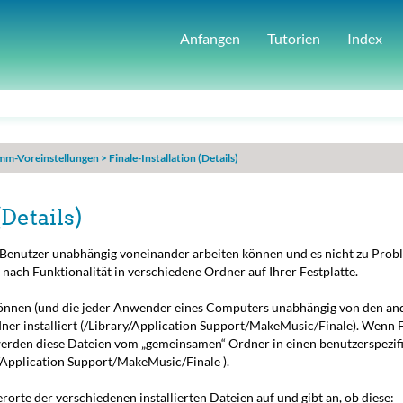
Anfangen
Tutorien
Index
mm-Voreinstellungen
>
Finale-Installation (Details)
(Details)
enutzer unabhängig voneinander arbeiten können und es nicht zu Prob
je nach Funktionalität in verschiedene Ordner auf Ihrer Festplatte.
können (und die jeder Anwender eines Computers unabhängig von den an
er installiert (
/Library/Application Support/MakeMusic/Finale
). Wenn 
werden diese Dateien vom „gemeinsamen“ Ordner in einen benutzerspezif
/Application Support/MakeMusic/Finale
).
erorte der verschiedenen installierten Dateien auf und gibt an, ob diese: