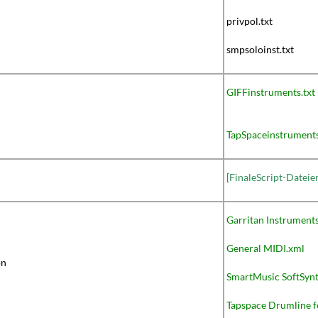
privpol.txt
smpsoloinst.txt
GIFFinstruments.txt
TapSpaceinstruments
[FinaleScript-Dateie
Garritan Instruments
General MIDI.xml
on
SmartMusic SoftSyn
Tapspace Drumline f