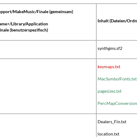
Support/MakeMusic/Finale (gemeinsam)
Inhalt (Dateien/Ordn
ame>/Library/Application
ale (benutzerspezifisch)
synthgms.sf2
keymaps.txt
MacSymbolFonts.txt
pagesizes.txt
PercMapConversionT
Dealers_Fin.txt
location.txt