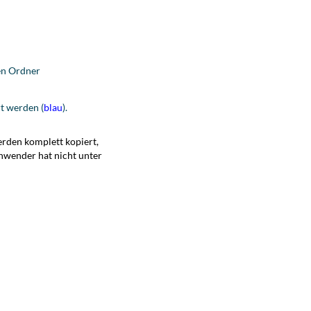
hen Ordner
rt werden (
blau
).
erden komplett kopiert,
Anwender hat nicht unter