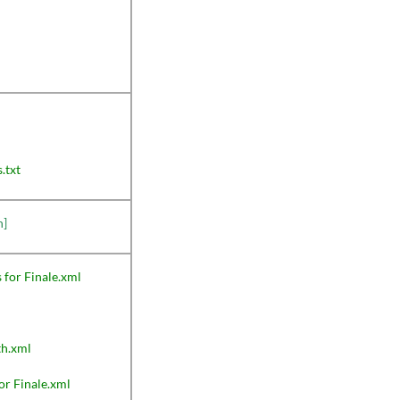
.txt
n]
 for Finale.xml
th.xml
or Finale.xml