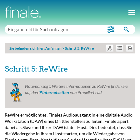
Sie befinden sich hier:
Anfangen
>
Schritt 5: ReWire
Schritt 5: ReWire
Noteman sagt:
Weitere Informationen zu ReWire finden Sie
auf den
Internetseiten
von Propellerhead.
ReWire ermöglicht es, Finales Audioausgang in eine digitale Audio-
Workstation (DAW) eines Drittherstellers zu leiten. Finale agiert
dabei als Slave und Ihrer DAW ist der Host. Dies bedeutet, dass Sie
die Wiedergabe in Ihrem Host starten, um die Wiedergabe von
Finale auszulösen. Kontaktieren Sie den Hersteller Ihrer DAW, um