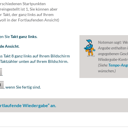
erschiedenen Startpunkten
ingestellt ist 1, Sie können aber
r Takt, der ganz links auf Ihrem
nvoll in der Fortlaufenden Ansicht)
en Sie
Takt ganz links
.
Noteman sagt:
Wen
de Ansicht
.
Angabe enthalten i
angegebenen Geschw
ass Takt 8 ganz links auf Ihrem Bildschirm
Wiedergabe-Kontro
em Taktzähler unten auf Ihrem Bildschirm.
(Siehe
Tempo-Ang
wünschen.)
.
, wenn Sie fertig sind.
ortlaufende Wiedergabe“ an.