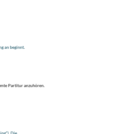
ng an beginnt.
samte Partitur anzuhören.
ng“). Die