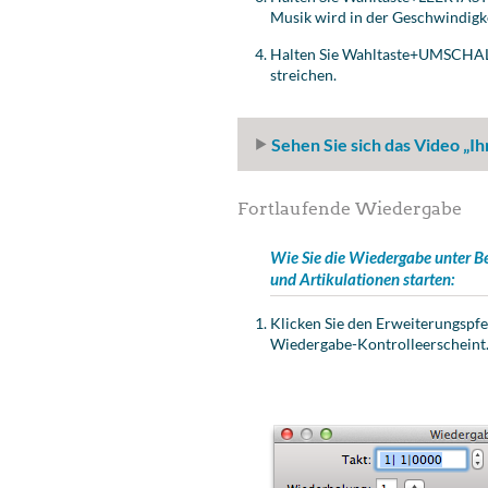
Musik wird in der Geschwindigke
Halten Sie
Wahltaste
+UMSCHALT+
streichen.
Sehen Sie sich das Video „I
Fortlaufende Wiedergabe
Wie Sie die Wiedergabe unter 
und Artikulationen starten:
Klicken Sie den
Erweiterungspfe
Wiedergabe-Kontrolle
erscheint