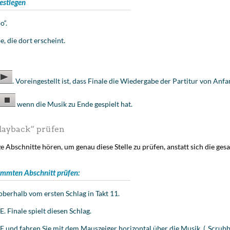
estlegen
o“.
 die dort erscheint.
. Voreingestellt ist, dass Finale die Wiedergabe der Partitur von Anfa
wenn die Musik zu Ende gespielt hat.
layback“ prüfen
e Abschnitte hören, um genau diese Stelle zu prüfen, anstatt sich die ge
timmten Abschnitt prüfen:
oberhalb vom ersten Schlag in Takt 11.
 Finale spielt diesen Schlag.
und fahren Sie mit dem Mauszeiger horizontal über die Musik. („Scrubbi