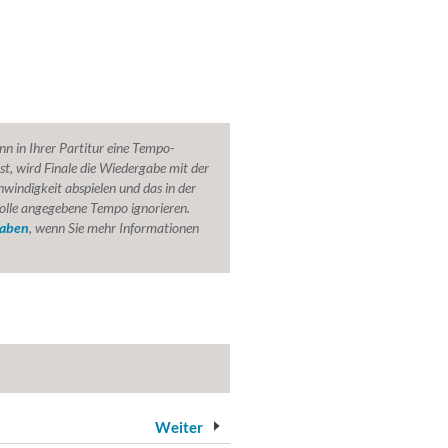
n in Ihrer Partitur eine Tempo-
st, wird Finale die Wiedergabe mit der
indigkeit abspielen und das in der
lle angegebene Tempo ignorieren.
aben
, wenn Sie mehr Informationen
Weiter