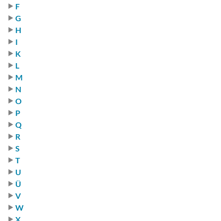
F
G
H
I
K
L
M
N
O
P
Q
R
S
T
U
Ü
V
W
X